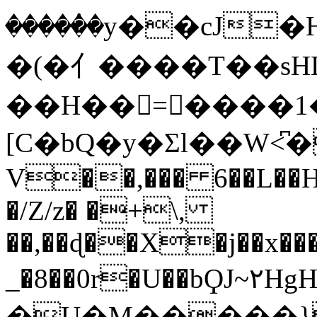
�����ٝ�y��cJ
�(�亻����T��sHL
��H��=����1�7.
[C�bQ�y�Σl��W<
V��,��� 6��L��
�/Z/z� �+\,
��,��ɖ��X�j��x��
_�8��0r�U��bϘJ~
�U�M�����}