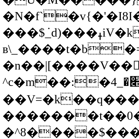
�N�f`�v{�'�I8
���$݁_d)���ߪiV�kIl�3#��;����t��6�?
в\_����t�b�=
�n��|[����V��
^c�m��:�׎�_4. n��q�>e�~,���`l�'٘�>��rM�+��ӻ�/
��V=�k��q���
�������t��0���4�I�x��m�:��ܪzw�*�a\
�^8����$���