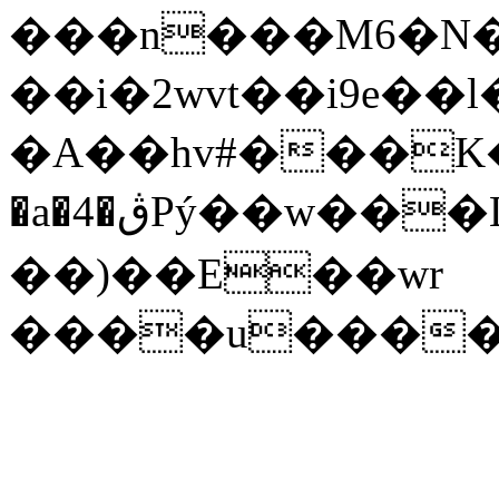
���n���M6�N��
��i�2wvt��i9e�
�A��hv#���K����/r���2
�a�4�ڨPý��w���L�L䟙
��)��E��wr
����u����x