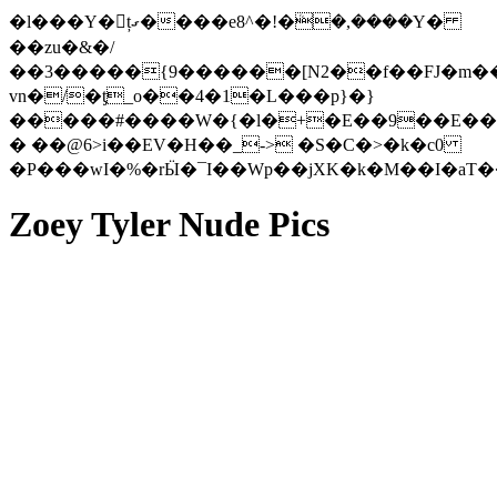
�l���Y�țގ����e8^�!�ܳ�,����Y�
��zu�&�/
��3�����{9������[N2��f��FJ�m�
vn�/�ƫ_o��4�1�L���p}�}
�����#����W�{�l�+�E��9��E��q
� ��@6>i��EV�H��_-> �S�C�>�k�c0
�P���wI�%�rӸ�¯I��Wp��jXK�k�M��I�aT
Zoey Tyler Nude Pics