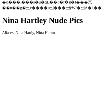
�φ���.���s�u�qL��{�f�s|�f���怘
��n��g�c����u���ܺyWǃ�Ă�1��
Nina Hartley Nude Pics
Aliases: Nina Hartly, Nina Hartman