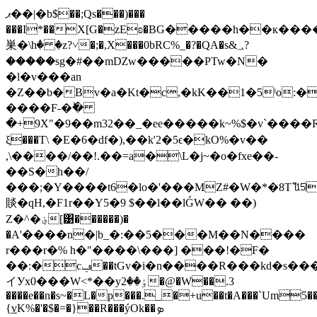
ޕ��|�b$��;Qs���)���
���I*��X[G�zEʚ�ΒG�����h��к��
巣�\hٝ� �z?˅�;�,X���0bRC%_�?�QA�s&؀?
�����sg�#��mǱw�����PTw�N�
�l�v���an
�Z��b�Bv�a�Kt�c,�kK��1�5ˡo:�
����F-�ؕ�
�+9X"�9��m32��_�ee�����k~%$�v`����
ξ���T\ �E�6�df�),��k'2�5ϵ�kO%�v��
,\����/��!.��=a�\L�j~�o�fxe��-
��S�h��/
���;�Y����t6�lo�'���MZ#�W�*�8T`͒⒂
賧�qH,�F1r��Y5�9 $��l��lǴW�� ��)
Z�^�؋[͹������)�
�A'����n�|b_�:��5���М��N����
r���r�% h�"����\���] ���!�F�
��
:�cݠ��tGv�i�n����R���kd�s���L�o�~��w�g(�ؤ�
イУx0���W<*��yٶ��2�@�W��.3
����e��n�s~�L�p���._�+u��t�A���`Um5��
{͢vK%�'�$�=�}��R���ýOk��ܤ