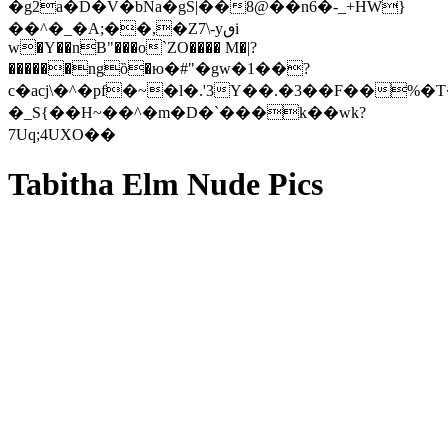
�g2a�D�V�bNa�gS|��8@��n6�-_+HW}
��^�_�A;��,�Z7\-yٯi
w�Y��nB"���o`ZO���� M�|?
������ngȍ�ю�#"�gw�1��?
c�acj\�^�pf�~�l�.'3Y��.�3��F��
�_S{��H~��^�m�D�`���k��wk?
7Uq;4UXO��
Tabitha Elm Nude Pics