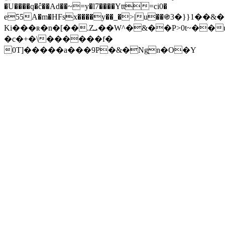
�U����q�ĉ��Ad��~=y�l7����Ytt=ci0�
e55A�m�HFsx����y��_�>|u��֍3�}}1�
Ki���ʀ�n�[��.Zܝ��W^�&��P>0t~��uDɹ�T:�&?
�c�+�\������f�
0T]�����a���9P�&�Ng֚n�O�Y